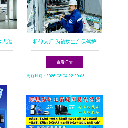
老人维
机修大师 为轨枕生产保驾护
质疑
行 记线桥公司蕲春轨枕厂设
查看详情
备检修班长张建江
更新时间：2026-08-04 22:29:08