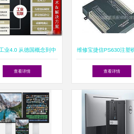
工业4.0 从德国概念到中
维修宝捷信PS630注塑
略——安防工程的智能化
及电脑板 专业服务保
查看详情
查看详情
转型
机械高效运行