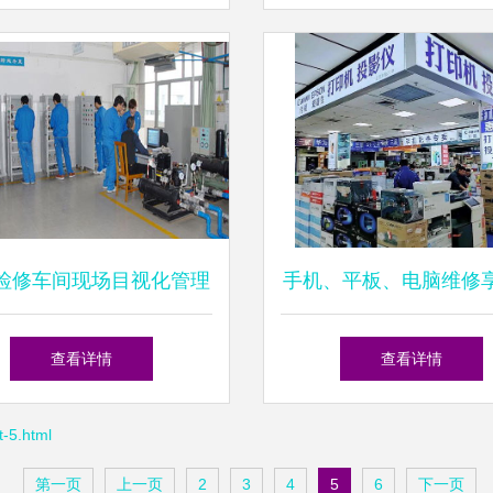
检修车间现场目视化管理
手机、平板、电脑维修
路与方法——以电脑维修
福利与安防工程综合
查看详情
查看详情
为例
5.html
第一页
上一页
2
3
4
5
6
下一页